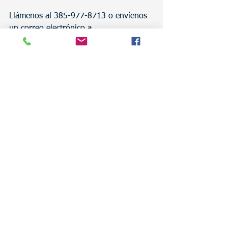
Llámenos al 385-977-8713 o envíenos 
un correo electrónico a 
contact@traducy.com
 o visite nuestro 
sitio web: 
www.traducy.com
 si necesita 
ayuda o si desea obtener su cotización 
o estimado completamente gratis.
Ver todo
Entradas recientes